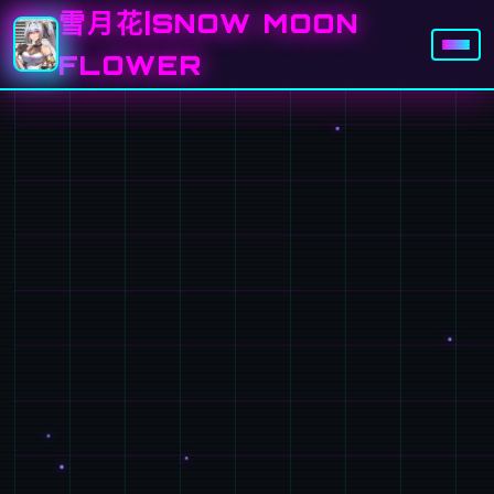
雪月花|SNOW MOON
FLOWER