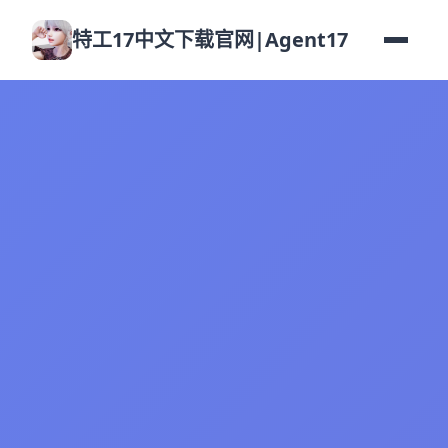
特工17中文下载官网|Agent17