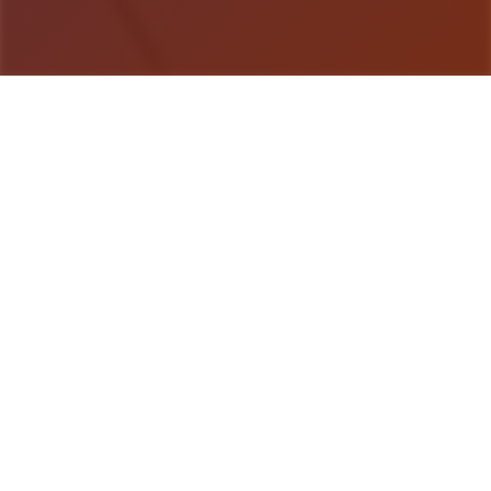
游戏详情
游戏简介
《用催眠APP洗脑高傲大小姐2》是热门版SLG的续
作，游戏者通过策略性选择影响对象关系。本次更新
扩展了校园场景的交互逻辑，新增的“社团活动”事件
链解锁隐藏剧情。动态演出采用Spine2D技术，表情
变化与肢体动作细腻度提升40%-催眠APP2。