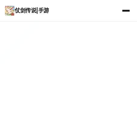
仗剑传说|手游