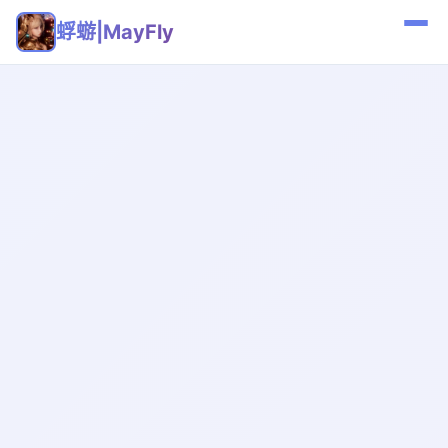
蜉蝣|MayFly