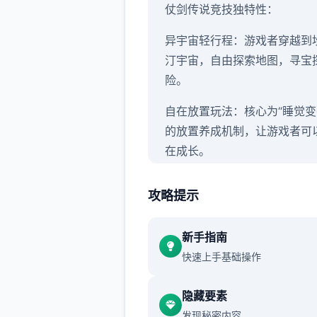
仗剑传说竞技独特性：
异宇宙轻行程：游戏者穿越到
汀宇宙，自由探索地图，寻宝
险。
自在放置玩法：核心为“睡觉变
的放置养成机制，让游戏者可
在成长。
自由探索与社交：竞技采用竖
攻略提示
探索模式，包含隐藏使命、未
藏和丰富的宇宙地图。
新手指南
无羁厮杀与功夫搭配：采用解
快速上手基础操作
手的自走式厮杀，支持百变功
配和随心转职。
隐藏要素
发现秘密内容