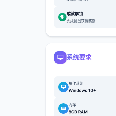
伙伴与幻兽：游戏者可以邂逅
伙伴，与幻兽结伴同游，并肩
成就解锁
隐秘的圣兽。
完成挑战获得奖励
竞技背景：
竞技由厦门雷霆网络科技股份
公司代理，于2025年5月29
测，支持Android 7.0以上版
系统要求
它是独家以异宇宙为背景的
MMORPG，注重自在愉快的
历。
操作系统
Windows 10+
仗剑传说更新
内存
8GB RAM