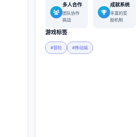
多人合作
成就系统
团队协作
丰富的奖
挑战
励机制
游戏标签
#冒险
#移动端