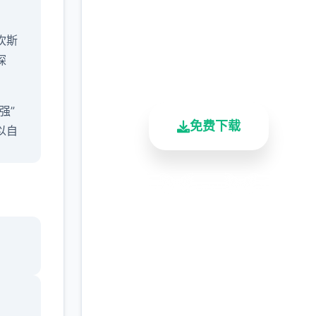
完整版游戏，免费体验
坎斯
2.3M+
4.9/5
900K+
探
总下载量
用户评分
活跃用户
强”
免费下载
以自
屏2D
安全下载
高速安装
完全免费
知宝
客服支持
放双
夫搭