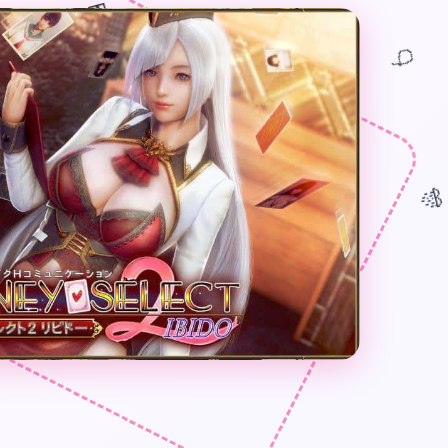
🎁
🎈
🎊